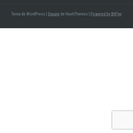
audio
Tema de WordPress
|
Square
de HashThemes |
Powered by BitPay